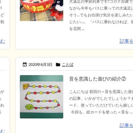
指
大遠足の季節到来です?コロナ自粛
?
ながら今年もバスに乗っての大遠足
みど
そう…でもお出掛け気分を楽しみた
は初
じたい…。 「バスに乗れなければ、
を北関 ...
読む
記事
2020年6月3日
ことば


音を意識した遊びの紹介②
トが
こんにちは 前回の＜音を意識した遊
れ
の記事、いかがでしたでしょうか？ 
くれ
ード、使っていただけていたら嬉し
活
今回も、絵カードを使った＜音を ...
記事
読む