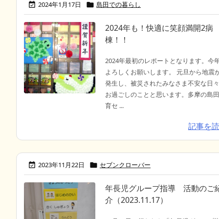
2024年1月17日
島田での暮らし


2024年も！快適に笑顔満開2病
棟！！
2024年最初のレポートとなります。今
よろしくお願いします。 元旦から地震
発生し、被災されたみなさま不安な日
お過ごしのことと思います。多摩の島
育セ ...
記事を
2023年11月22日
セブンクローバー


年長児グループ指導 活動のご
介（2023.11.17）