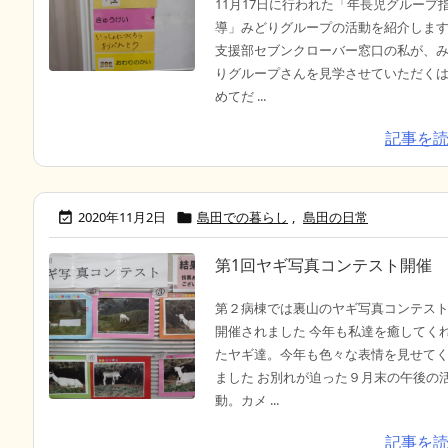
11月17日に行われた「年長児グループ
導」みどりグループの活動を紹介します
支援部セブンクローバー窓口の私が、
りグループさんを見学させていただく
めてだ ...
記事を
2020年11月2日
島田での暮らし
,
島田の日常


第1回ヤギ写真コンテスト開催
第２病棟では裏山のヤギ写真コンテス
開催されました 今年も私達を癒してく
たヤギ達。今年も色々な表情を見せて
ました お別れが迫った９月末の午後の
動。カメ ...
記事を