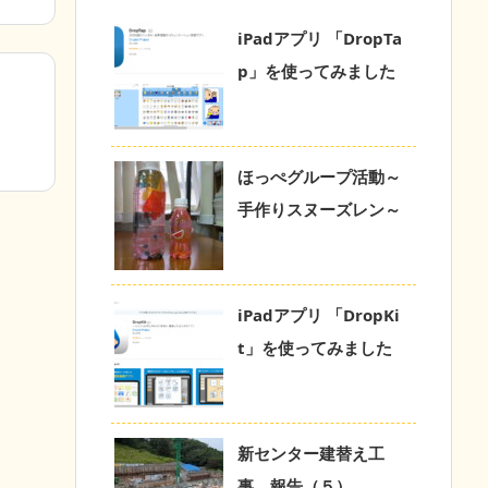
iPadアプリ 「DropTa
p」を使ってみました
ほっぺグループ活動～
手作りスヌーズレン～
iPadアプリ 「DropKi
t」を使ってみました
新センター建替え工
事 報告（５）