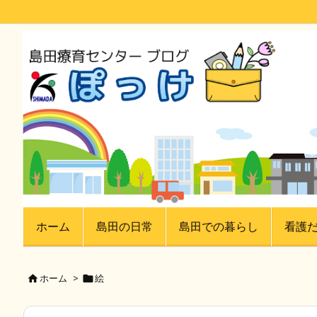
ホーム
島田の日常
島田での暮らし
看護
ホーム
>
絵

