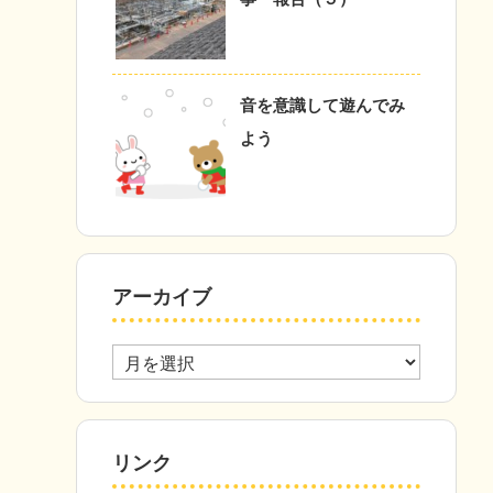
音を意識して遊んでみ
よう
アーカイブ
ア
ー
カ
イ
ブ
リンク