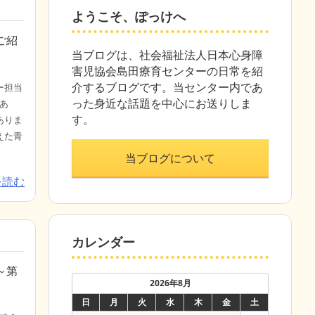
ようこそ、ぽっけへ
ご紹
当ブログは、社会福祉法人日本心身障
害児協会島田療育センターの日常を紹
介するブログです。当センター内であ
ー担当
った身近な話題を中心にお送りしま
あ
す。
ありま
えた青
当ブログについて
を読む
カレンダー
～第
2026年8月
日
月
火
水
木
金
土