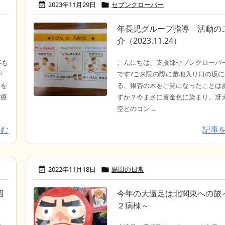
2023年11月29日
セブンクローバー


年長児グループ指導 活動の
介（2023.11.24）
年も
こんにちは、支援部セブンクローバ
が
です?ご来院の際に敷地入り口の坂に
々を
る、銀杏の木をご覧になったことは
田療
すか？今まさに黄金色に染まり、冴
空とのコン ...
読む
記事
2022年11月18日
島田の日常


紹
今年の大遠足は北関東への旅
２病棟～