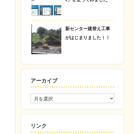
新センター建替え工事
がはじまりました！！
アーカイブ
ア
ー
カ
イ
ブ
リンク