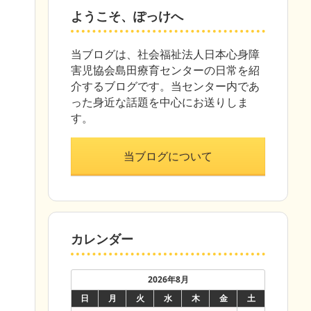
ようこそ、ぽっけへ
当ブログは、社会福祉法人日本心身障
害児協会島田療育センターの日常を紹
介するブログです。当センター内であ
った身近な話題を中心にお送りしま
す。
当ブログについて
カレンダー
2026年8月
日
月
火
水
木
金
土