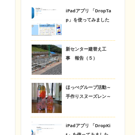
iPadアプリ 「DropTa
p」を使ってみました
新センター建替え工
事 報告（５）
ほっぺグループ活動～
手作りスヌーズレン～
iPadアプリ 「DropKi
t」を使ってみました