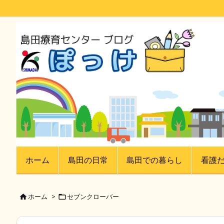
ホーム
島田の日常
島田での暮らし
看護
ホーム
>
セブンクローバー

