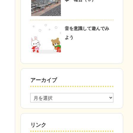
音を意識して遊んでみ
よう
アーカイブ
ア
ー
カ
イ
ブ
リンク