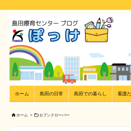
ホーム
島田の日常
島田での暮らし
看護
ホーム
>
セブンクローバー

