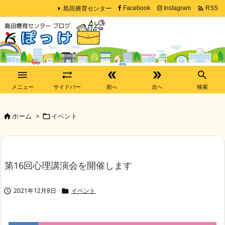
島田療育センター

Facebook
Instagram
RSS





メニュー
サイドバー
前へ
次へ
検索
ホーム
>
イベント


第16回心理講演会を開催します
2021年12月8日
イベント

