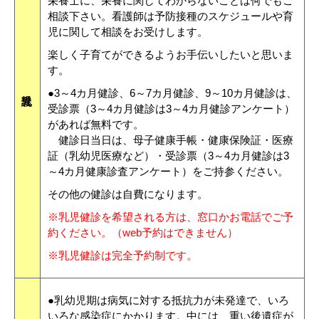
栄養士に、栄養に関してわからないことは何でもご
相談下さい。看護師は予防接種のスケジュールや育
児に関して相談をお受けします。
楽しく子育てができるようお手伝いしたいと思いま
す。
●3～4カ月健診、6～7カ月健診、9～10カ月健診は、
受診票（3～4カ月健診は3～4カ月健診アンケート）
があれば無料です。
健診日当日は、母子健康手帳・健康保険証・医療
証（乳幼児医療など）・受診票（3～4カ月健診は3
～4カ月健康診査アンケート）をご持参ください。
その他の健診は自費になります。
※乳児健診を希望される方は、窓口かお電話でご予
約ください。（web予約はできません）
※乳児健診は完全予約制です。
●乳幼児期は病気に対する抵抗力が未発達で、いろ
いろな感染症にかかります。中には、重い後遺症が