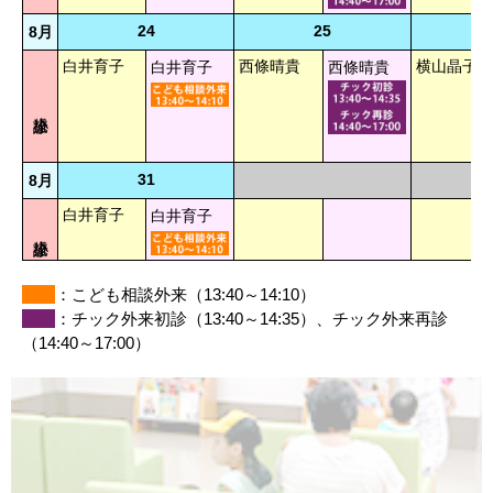
24
25
8月
白井育子
西條晴貴
横山晶子
白井育子
西條晴貴
31
8月
白井育子
白井育子
：こども相談外来（13:40～14:10）
：チック外来初診（13:40～14:35）、チック外来再診
（14:40～17:00）