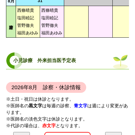
31
8月
西條晴貴
西條晴貴
塩田睦記
塩田睦記
菅野徹夫
菅野徹夫
福田あゆみ
福田あゆみ
小児診療 外来担当医予定表
2026年8月 診察・休診情報
※土日・祝日は休診となります。
※医師名の
黒文字
は毎週の診察、
青文字
は週により変更があ
ります。
※医師名の淡色文字は休診となります。
※代診の場合は、
赤文字
となります。