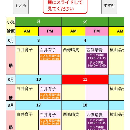
横にスライドして
もどる
すすむ
見てください
月
火
小児
診療
AM
PM
AM
PM
AM
3
4
8月
白井育子
西條晴貴
横山晶子
白井育子
西條晴貴
10
11
8月
白井育子
横山晶子
白井育子
17
18
8月
白井育子
西條晴貴
横山晶子
白井育子
西條晴貴