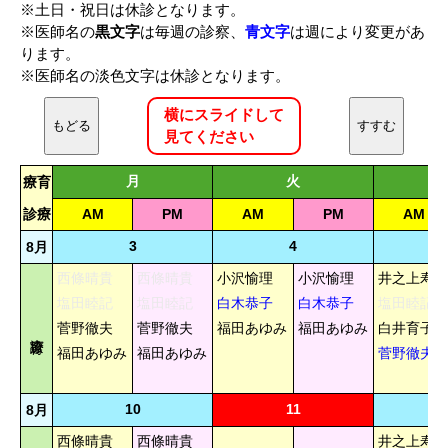
※土日・祝日は休診となります。
※医師名の
黒文字
は毎週の診察、
青文字
は週により変更があ
ります。
※医師名の淡色文字は休診となります。
横にスライドして
もどる
すすむ
見てください
月
火
療育
診療
AM
PM
AM
PM
AM
3
4
8月
西條晴貴
西條晴貴
小沢愉理
小沢愉理
井之上寿美
塩田睦記
塩田睦記
白木恭子
白木恭子
塩田睦記
菅野徹夫
菅野徹夫
福田あゆみ
福田あゆみ
白井育子
福田あゆみ
福田あゆみ
菅野徹夫
10
11
8月
西條晴貴
西條晴貴
井之上寿美