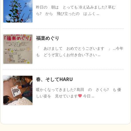
昨日の 朝は とっても 冷え込みました? 草む
ら? から 飛び立ったの は ふく ...
福楽めぐり
「 あけまして おめでとうございます 」 …今年
も どうぞ宜しくお付き合い下さい ...
春、そしてHARU
暖かくなってきました? 島田 の さくら? も 優
しい姿を 見せています
今日 ...