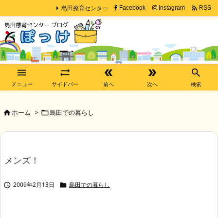
島田療育センター

Facebook
Instagram
RSS





メニュー
サイドバー
前へ
次へ
検索
ホーム
>
島田での暮らし


メンズ！
2009年2月13日
島田での暮らし

