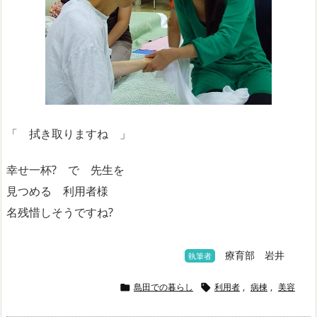
「 拭き取りますね 」
幸せ一杯? で 先生を
見つめる 利用者様
名残惜しそうですね?
療育部 岩井
執筆者
島田での暮らし
利用者
,
病棟
,
美容

