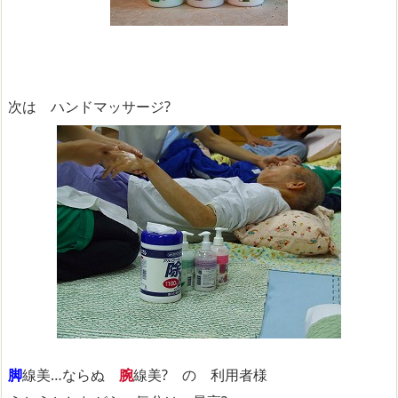
次は ハンドマッサージ?
脚
線美…ならぬ
腕
線美? の 利用者様