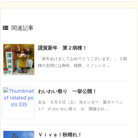
関連記事

謹賀新年 第２病棟！
「新年あけましておめでとうございます。」 ２病
棟の玄関には角松、鏡餅、イノシシ２ ...
わいわい祭り 一挙公開！
去る ９月６日（土） 当センター 最大イベン
ト? の わいわい祭り が 開催され ...
Ｖｉｖａ！秋晴れ！