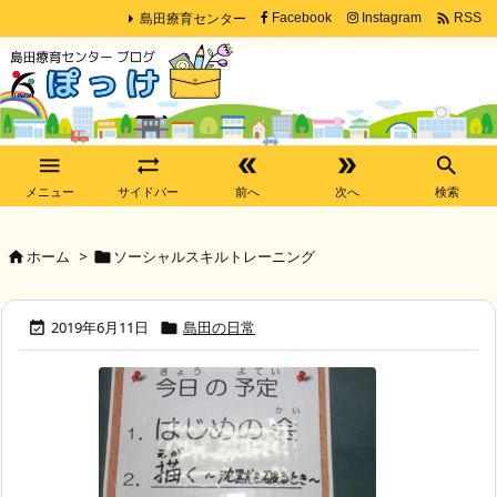
島田療育センター

Facebook
Instagram
RSS





メニュー
サイドバー
前へ
次へ
検索
ホーム
>
ソーシャルスキルトレーニング


2019年6月11日
島田の日常

