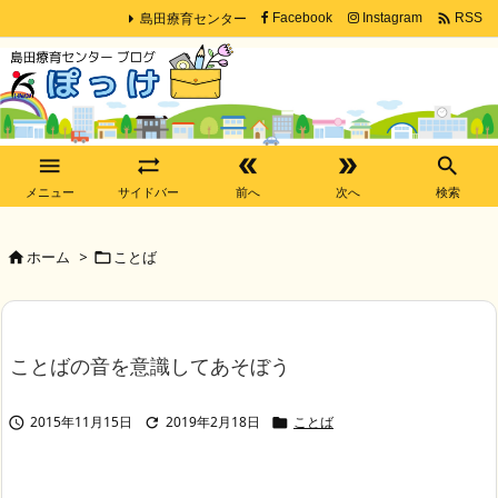
島田療育センター

Facebook
Instagram
RSS





メニュー
サイドバー
前へ
次へ
検索
ホーム
>
ことば


ことばの音を意識してあそぼう
2015年11月15日
2019年2月18日
ことば


