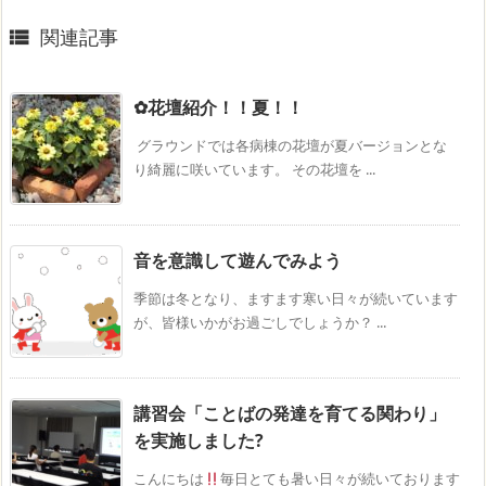
関連記事

✿花壇紹介！！夏！！
グラウンドでは各病棟の花壇が夏バージョンとな
り綺麗に咲いています。 その花壇を ...
音を意識して遊んでみよう
季節は冬となり、ますます寒い日々が続いています
が、皆様いかがお過ごしでしょうか？ ...
講習会「ことばの発達を育てる関わり」
を実施しました?
こんにちは
毎日とても暑い日々が続いております