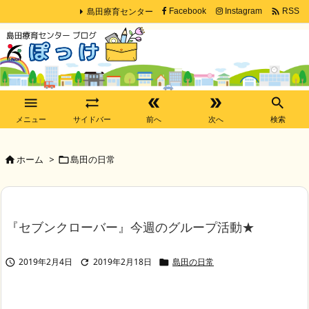
島田療育センター

Facebook
Instagram
RSS





メニュー
サイドバー
前へ
次へ
検索
ホーム
>
島田の日常


『セブンクローバー』今週のグループ活動★
2019年2月4日
2019年2月18日
島田の日常


