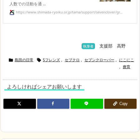
人数での活動を通 ...
https://www.shimada-ryoiku.or.jp/tama/support/sevenclover/gr...
支援部 高野
執筆者
島田の日常
Sフレンズ
,
セブクロ
,
セブンクローバー
,
にこにこ


,
療育
よろしければシェアお願いします
Copy