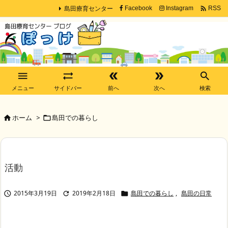
島田療育センター

Facebook
Instagram
RSS





メニュー
サイドバー
前へ
次へ
検索
ホーム
>
島田での暮らし


活動
2015年3月19日
2019年2月18日
島田での暮らし
,
島田の日常


