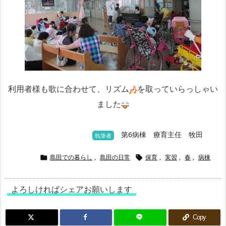
利用者様も歌に合わせて、リズム
を取っていらっしゃい
ました
第6病棟 療育主任 牧田
執筆者
島田での暮らし
,
島田の日常
保育
,
実習
,
春
,
病棟


よろしければシェアお願いします
Copy