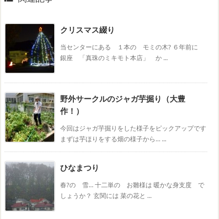
クリスマス綴り
当センターにある １本の モミの木? ６年前に
銀座 「真珠のミキモト本店」 か ...
野外サークルのジャガ芋掘り（大豊
作！）
今回はジャガ芋掘りをした様子をピックアップです
まずは芋ほりをする畑の様子から… ...
ひなまつり
春?の 雪… 十二単の お雛様は 暖かな身支度 で
しょうか？ 玄関には 菜の花と ...