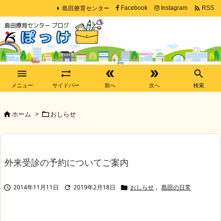
島田療育センター

Facebook
Instagram
RSS





メニュー
サイドバー
前へ
次へ
検索
ホーム
>
おしらせ


外来受診の予約についてご案内
2014年11月11日
2019年2月18日
おしらせ
,
島田の日常


