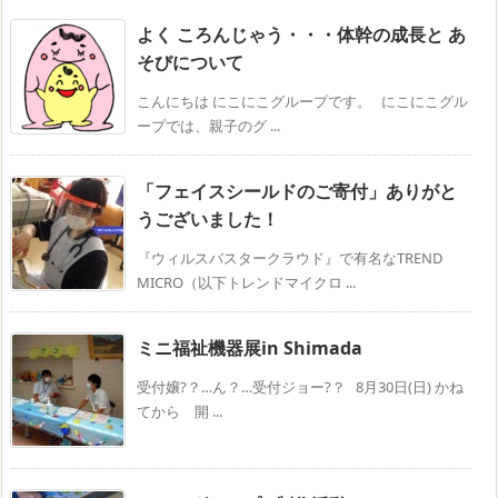
よく ころんじゃう・・・体幹の成長と あ
そびについて
こんにちは にこにこグループです。 にこにこグル
ープでは、親子のグ ...
「フェイスシールドのご寄付」ありがと
うございました！
『ウィルスバスタークラウド』で有名なTREND
MICRO（以下トレンドマイクロ ...
ミニ福祉機器展in Shimada
受付嬢?？…ん？…受付ジョー?？ 8月30日(日) かね
てから 開 ...