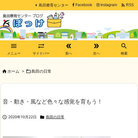
島田療育センター

Facebook
Instagram
RSS





メニュー
サイドバー
前へ
次へ
検索
ホーム
>
島田の日常


音・動き・風など色々な感覚を育もう！
2020年10月22日
島田の日常

