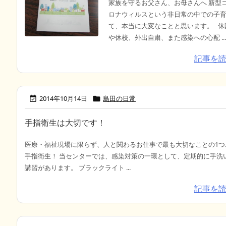
家族を守るお父さん、お母さんへ 新型
ロナウィルスという非日常の中での子
て、本当に大変なことと思います。 休
や休校、外出自粛、また感染への心配 ..
記事を
2014年10月14日
島田の日常


手指衛生は大切です！
医療・福祉現場に限らず、人と関わるお仕事で最も大切なことの1つ
手指衛生！ 当センターでは、感染対策の一環として、定期的に手洗
講習があります。 ブラックライト ...
記事を