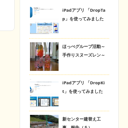
iPadアプリ 「DropTa
p」を使ってみました
ほっぺグループ活動～
手作りスヌーズレン～
iPadアプリ 「DropKi
t」を使ってみました
新センター建替え工
事 報告（５）