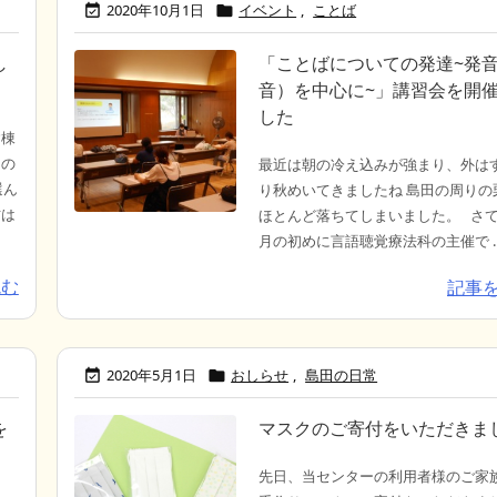
2020年10月1日
イベント
,
ことば


し
「ことばについての発達~発
音）を中心に~」講習会を開
した
病棟
ーの
最近は朝の冷え込みが強まり、外は
選ん
り秋めいてきましたね 島田の周りの
方は
ほとんど落ちてしまいました。 さ
月の初めに言語聴覚療法科の主催で ..
読む
記事
2020年5月1日
おしらせ
,
島田の日常


を
マスクのご寄付をいただきま
先日、当センターの利用者様のご家