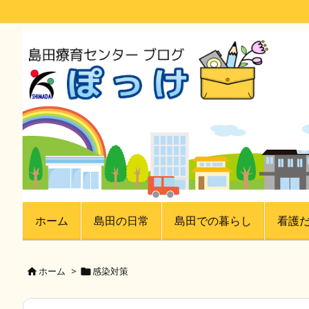
ホーム
島田の日常
島田での暮らし
看護
ホーム
>
感染対策

