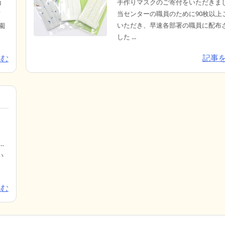
手作りマスクのご寄付をいただきま
コ
当センターの職員のために90枚以上
育
いただき、早速各部署の職員に配布
園
した ...
.
記事
読む
…
い
読む