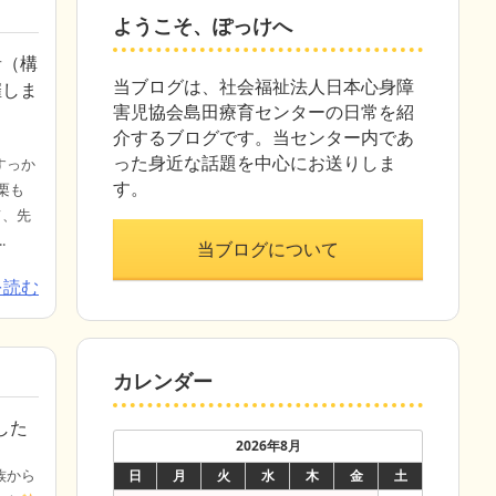
ようこそ、ぽっけへ
音（構
当ブログは、社会福祉法人日本心身障
催しま
害児協会島田療育センターの日常を紹
介するブログです。当センター内であ
った身近な話題を中心にお送りしま
すっか
す。
栗も
て、先
.
当ブログについて
を読む
カレンダー
した
2026年8月
族から
日
月
火
水
木
金
土