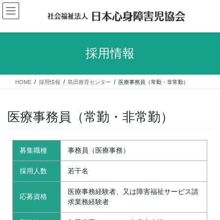
コ
ナ
ン
ビ
テ
ゲ
ン
ー
ツ
シ
採用情報
へ
ョ
ス
ン
キ
に
HOME
採用情報
島田療育センター
医療事務員（常勤・非常勤）
ッ
移
プ
動
医療事務員（常勤・非常勤）
募集職種
事務員（医療事務）
採用人数
若干名
医療事務経験者、又は障害福祉サービス請
応募資格
求業務経験者