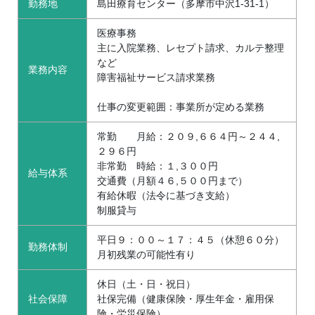
勤務地
島田療育センター（多摩市中沢1-31-1）
医療事務
主に入院業務、レセプト請求、カルテ整理
など
業務内容
障害福祉サービス請求業務
仕事の変更範囲：事業所が定める業務
常勤 月給：２０９,６６４円～２４４,
２９６円
非常勤 時給：１,３００円
給与体系
交通費（月額４６,５００円まで）
有給休暇（法令に基づき支給）
制服貸与
平日９：００～１７：４５（休憩６０分）
勤務体制
月初残業の可能性有り
休日（土・日・祝日）
社会保障
社保完備（健康保険・厚生年金・雇用保
険・労災保険）