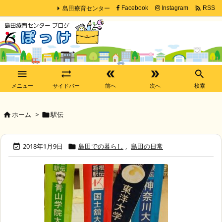
島田療育センター

Facebook
Instagram
RSS





メニュー
サイドバー
前へ
次へ
検索
ホーム
>
駅伝


2018年1月9日
島田での暮らし
,
島田の日常

