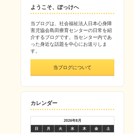
ようこそ、ぽっけへ
当ブログは、社会福祉法人日本心身障
害児協会島田療育センターの日常を紹
介するブログです。当センター内であ
った身近な話題を中心にお送りしま
す。
当ブログについて
カレンダー
2026年8月
日
月
火
水
木
金
土