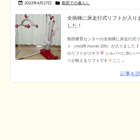
2022年4月27日
島田での暮らし


全病棟に床走行式リフトが入り
した！
島田療育センターの全病棟に床走行式
ト（molift mover 205）が入りました
のリフトがコチラ
シルバーに赤いパ
ツが映えるリフトです
ここ ...
記事を