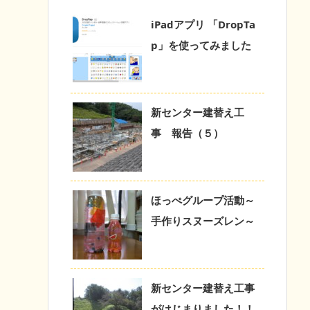
iPadアプリ 「DropTa
p」を使ってみました
新センター建替え工
事 報告（５）
ほっぺグループ活動～
手作りスヌーズレン～
新センター建替え工事
がはじまりました！！