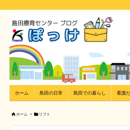
ホーム
島田の日常
島田での暮らし
看護
ホーム
>
リフト

