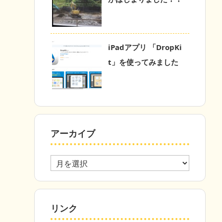
iPadアプリ 「DropKi
t」を使ってみました
アーカイブ
ア
ー
カ
イ
ブ
リンク